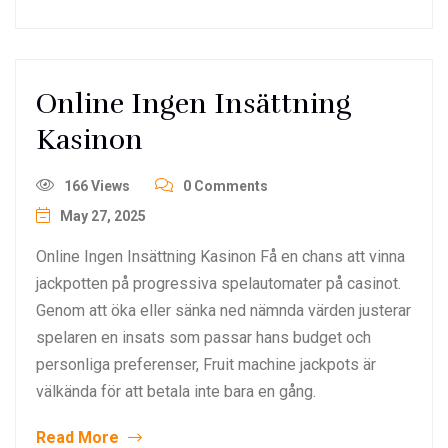
Online Ingen Insättning
Kasinon
166 Views
0 Comments
May 27, 2025
Online Ingen Insättning Kasinon Få en chans att vinna
jackpotten på progressiva spelautomater på casinot.
Genom att öka eller sänka ned nämnda värden justerar
spelaren en insats som passar hans budget och
personliga preferenser, Fruit machine jackpots är
välkända för att betala inte bara en gång.
Read More