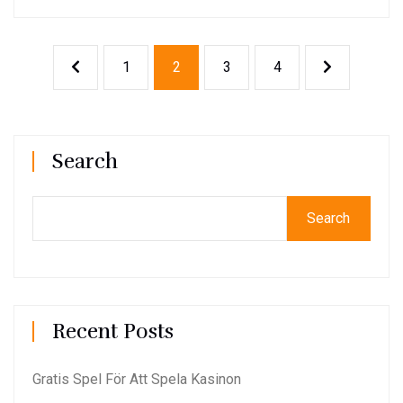
1
2
3
4
Search
Search
Recent Posts
Gratis Spel För Att Spela Kasinon