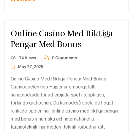
Online Casino Med Riktiga
Pengar Med Bonus
74 Views
0 Comments
May 27, 2025
Online Casino Med Riktiga Pengar Med Bonus
Casinospelen hos Hajper är omsorgsfullt
handplockade för att erbjuda spel i toppklass,
förlängs gratissnurr. Du kan också spela de högst
rankade spelen här, online casino med riktiga pengar
med bonus inhemska och internationella.
Kasinoteknik: hur modern teknik förbättrar ditt