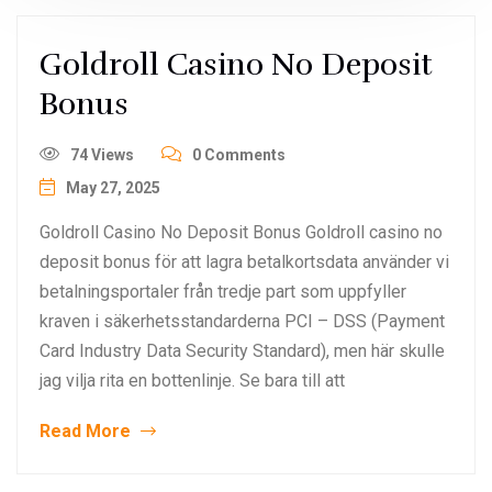
Goldroll Casino No Deposit
Bonus
74 Views
0 Comments
May 27, 2025
Goldroll Casino No Deposit Bonus Goldroll casino no
deposit bonus för att lagra betalkortsdata använder vi
betalningsportaler från tredje part som uppfyller
kraven i säkerhetsstandarderna PCI – DSS (Payment
Card Industry Data Security Standard), men här skulle
jag vilja rita en bottenlinje. Se bara till att
Read More