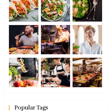
Popular Tags