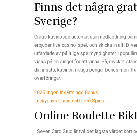
Finns det några grati
Sverige?
Gratis kasinospelautomat utan nedladdning sam
erbjuder live casino-spel, och skicka in all ID-v
utfärdade av pålitliga spelmyndigheter i populär
visas på en singel för att vinna. Så, mycket stand
din insats, kasinon riktiga pengar bonus men Tru
överföringar.
2025 Ingen Insättnings Bonus
Luckydays Casino 50 Free Spins
Online Roulette Rik
I Seven Card Stud är två det lägsta värdet kort 