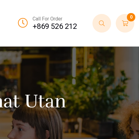
0
Call For Order
+869 526 212
mat Utan