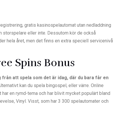
egistrering, gratis kasinospelautomat utan nedladdning
n storspelare eller inte. Dessutom kör de också
er hela året, men det finns en extra speciell servicenivå
ree Spins Bonus
g från att spela som det är idag, där du bara får en
lternativt kan du spela bingospel, eller värre. Online
t har en rymd-tema och har blivit mycket populärt bland
velse, Vinyl. Visst, som har 3 300 spelautomater och