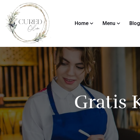
Home
Menu
Blog
Gratis 