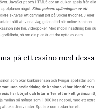
över. JavaScript och HTML5 gör att du kan spela från alla
 spelplanen något.
Känn pulsen: spänningen av att
are skruvas ett gammalt par på Social trygghet, 3 eller
talet sätt att vinna. Jag gillar alltid när online-kasinon
 kasinon inte har, videopoker. Med mobil insättning kan du
 godkända, så om din plan är att dra nytta av dem.
nna på ett casino med dessa
asinon som ökar konkurrensen och tvingar speljättar som
mat utan nedladdning de kasinon vi har identifierat
recis har börjat och letar efter ett enkelt gränssnitt,
 välja mellan så många som 1 800 kasinospel, med ett extra
att öka dina vinster. Spelare som redan har ett