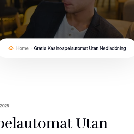
Home
Gratis Kasinospelautomat Utan Nedladdning
 2025
pelautomat Utan