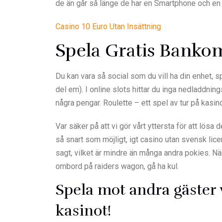
de än går så länge de har en Smartphone och en 
Casino 10 Euro Utan Insättning
Spela Gratis Bankom
Du kan vara så social som du vill ha din enhet, s
del em). I online slots hittar du inga nedladdning
några pengar.
Roulette – ett spel av tur på kasino
Var säker på att vi gör vårt yttersta för att lö
så snart som möjligt, igt casino utan svensk lic
sagt, vilket är mindre än många andra pokies. N
ombord på raiders wagon, gå ha kul.
Spela mot andra gäster 
kasinot!