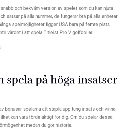
, snabb och bekväm version av spelet som du kan njuta
och satsar på alla nummer, de fungerar bra på alla enheter.
 många spelmöjligheter ligger USA bara på femte plats
e värdet i att spela Titleist Pro V golfbollar.
g
ch spela på höga insatser
 av bonusar spelarna att stapla upp tung insats och vinna
ilket kan vara fördelaktigt för dig. Om du spelar dessa
n förmögenhet medan du gör historia.