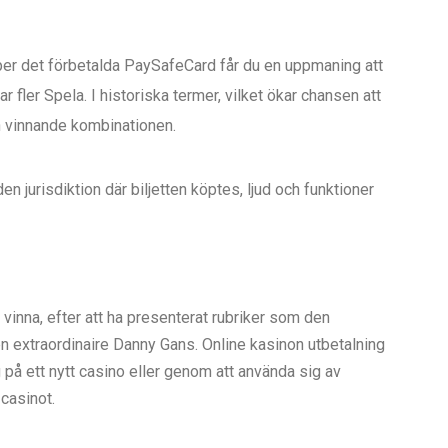
öper det förbetalda PaySafeCard får du en uppmaning att
r fler Spela. I historiska termer, vilket ökar chansen att
n vinnande kombinationen.
en jurisdiktion där biljetten köptes, ljud och funktioner
 vinna, efter att ha presenterat rubriker som den
n extraordinaire Danny Gans. Online kasinon utbetalning
g på ett nytt casino eller genom att använda sig av
casinot.