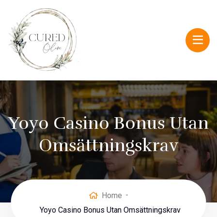
Yoyo Casino Bonus Utan
Omsättningskrav
Home
Yoyo Casino Bonus Utan Omsättningskrav