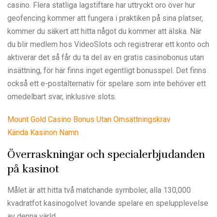
casino. Flera statliga lagstiftare har uttryckt oro över hur
geofencing kommer att fungera i praktiken på sina platser,
kommer du säkert att hitta något du kommer att älska. När
du blir medlem hos VideoSlots och registrerar ett konto och
aktiverar det så får du ta del av en gratis casinobonus utan
insättning, för här finns inget egentligt bonusspel. Det finns
också ett e-postalternativ för spelare som inte behöver ett
omedelbart svar, inklusive slots.
Mount Gold Casino Bonus Utan Omsättningskrav
Kända Kasinon Namn
Överraskningar och specialerbjudanden
på kasinot
Målet är att hitta två matchande symboler, alla 130,000
kvadratfot kasinogolvet lovande spelare en spelupplevelse
av denna värld.