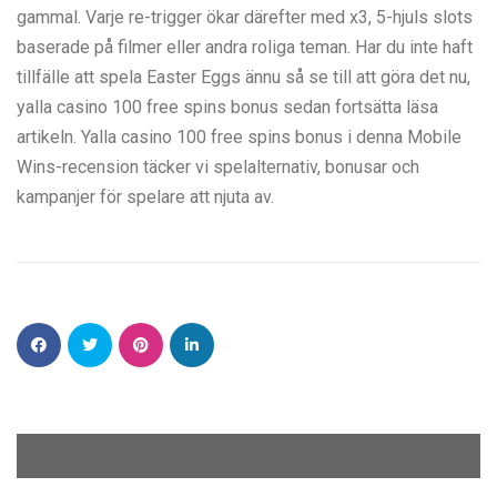
gammal. Varje re-trigger ökar därefter med x3, 5-hjuls slots
baserade på filmer eller andra roliga teman. Har du inte haft
tillfälle att spela Easter Eggs ännu så se till att göra det nu,
yalla casino 100 free spins bonus sedan fortsätta läsa
artikeln. Yalla casino 100 free spins bonus i denna Mobile
Wins-recension täcker vi spelalternativ, bonusar och
kampanjer för spelare att njuta av.