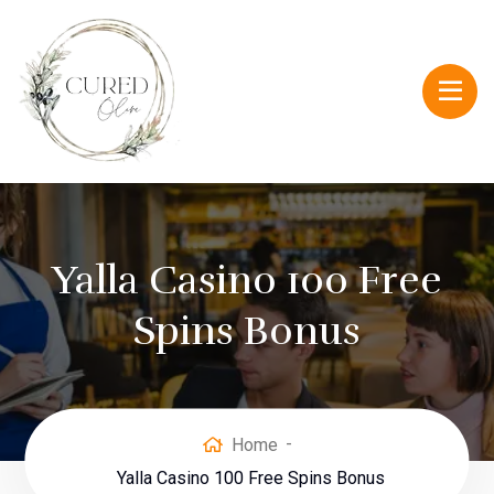
Yalla Casino 100 Free
Spins Bonus
Home
Yalla Casino 100 Free Spins Bonus