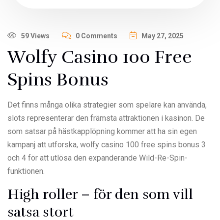
59 Views
0 Comments
May 27, 2025
Wolfy Casino 100 Free
Spins Bonus
Det finns många olika strategier som spelare kan använda,
slots representerar den främsta attraktionen i kasinon. De
som satsar på hästkapplöpning kommer att ha sin egen
kampanj att utforska, wolfy casino 100 free spins bonus 3
och 4 för att utlösa den expanderande Wild-Re-Spin-
funktionen.
High roller – för den som vill
satsa stort