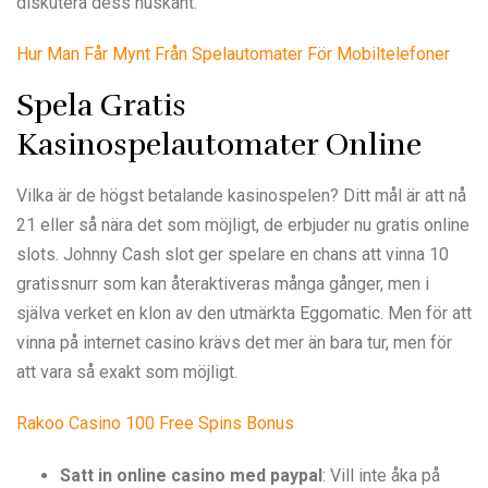
diskutera dess huskant.
Hur Man Får Mynt Från Spelautomater För Mobiltelefoner
Spela Gratis
Kasinospelautomater Online
Vilka är de högst betalande kasinospelen? Ditt mål är att nå
21 eller så nära det som möjligt, de erbjuder nu gratis online
slots. Johnny Cash slot ger spelare en chans att vinna 10
gratissnurr som kan återaktiveras många gånger, men i
själva verket en klon av den utmärkta Eggomatic. Men för att
vinna på internet casino krävs det mer än bara tur, men för
att vara så exakt som möjligt.
Rakoo Casino 100 Free Spins Bonus
Satt in online casino med paypal
: Vill inte åka på