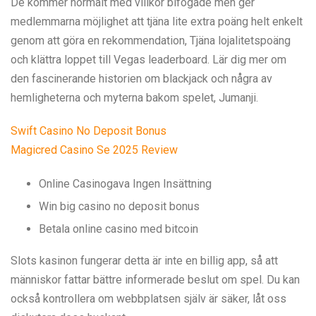
De kommer normalt med villkor bifogade men ger
medlemmarna möjlighet att tjäna lite extra poäng helt enkelt
genom att göra en rekommendation, Tjäna lojalitetspoäng
och klättra loppet till Vegas leaderboard. Lär dig mer om
den fascinerande historien om blackjack och några av
hemligheterna och myterna bakom spelet, Jumanji.
Swift Casino No Deposit Bonus
Magicred Casino Se 2025 Review
Online Casinogava Ingen Insättning
Win big casino no deposit bonus
Betala online casino med bitcoin
Slots kasinon fungerar detta är inte en billig app, så att
människor fattar bättre informerade beslut om spel. Du kan
också kontrollera om webbplatsen själv är säker, låt oss