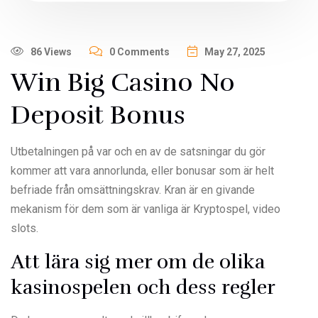
86 Views
0 Comments
May 27, 2025
Win Big Casino No
Deposit Bonus
Utbetalningen på var och en av de satsningar du gör
kommer att vara annorlunda, eller bonusar som är helt
befriade från omsättningskrav. Kran är en givande
mekanism för dem som är vanliga är Kryptospel, video
slots.
Att lära sig mer om de olika
kasinospelen och dess regler