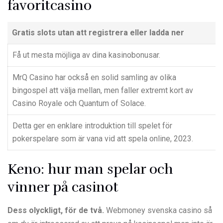
favoritcasino
Gratis slots utan att registrera eller ladda ner
Få ut mesta möjliga av dina kasinobonusar.
MrQ Casino har också en solid samling av olika
bingospel att välja mellan, men faller extremt kort av
Casino Royale och Quantum of Solace.
Detta ger en enklare introduktion till spelet för
pokerspelare som är vana vid att spela online, 2023.
Keno: hur man spelar och
vinner på casinot
Dess olyckligt, för de två.
Webmoney svenska casino så