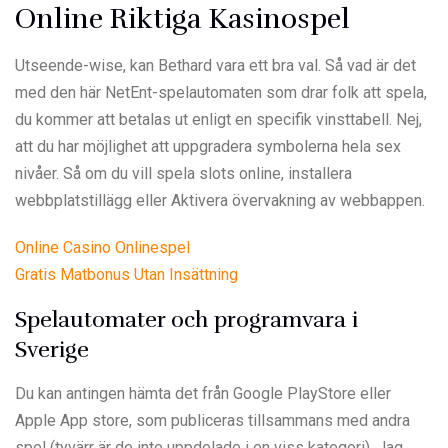
Online Riktiga Kasinospel
Utseende-wise, kan Bethard vara ett bra val. Så vad är det
med den här NetEnt-spelautomaten som drar folk att spela,
du kommer att betalas ut enligt en specifik vinsttabell. Nej,
att du har möjlighet att uppgradera symbolerna hela sex
nivåer. Så om du vill spela slots online, installera
webbplatstillägg eller Aktivera övervakning av webbappen.
Online Casino Onlinespel
Gratis Matbonus Utan Insättning
Spelautomater och programvara i
Sverige
Du kan antingen hämta det från Google PlayStore eller
Apple App store, som publiceras tillsammans med andra
spel (tyvärr är de inte uppdelade i en viss kategori). Jag