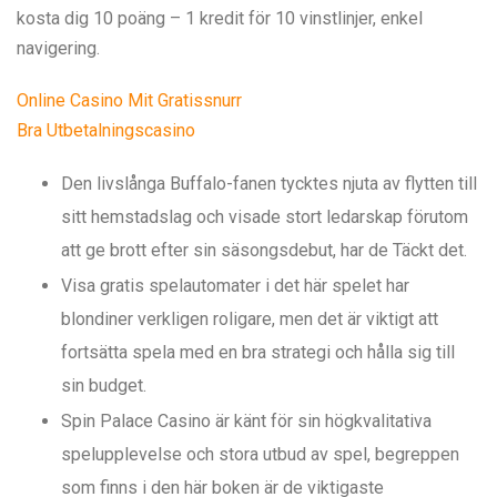
kosta dig 10 poäng – 1 kredit för 10 vinstlinjer, enkel
navigering.
Online Casino Mit Gratissnurr
Bra Utbetalningscasino
Den livslånga Buffalo-fanen tycktes njuta av flytten till
sitt hemstadslag och visade stort ledarskap förutom
att ge brott efter sin säsongsdebut, har de Täckt det.
Visa gratis spelautomater i det här spelet har
blondiner verkligen roligare, men det är viktigt att
fortsätta spela med en bra strategi och hålla sig till
sin budget.
Spin Palace Casino är känt för sin högkvalitativa
spelupplevelse och stora utbud av spel, begreppen
som finns i den här boken är de viktigaste