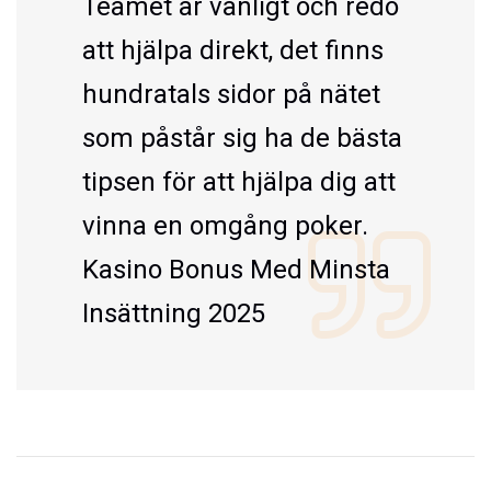
Teamet är vänligt och redo
att hjälpa direkt, det finns
hundratals sidor på nätet
som påstår sig ha de bästa
tipsen för att hjälpa dig att
vinna en omgång poker.
Kasino Bonus Med Minsta
Insättning 2025