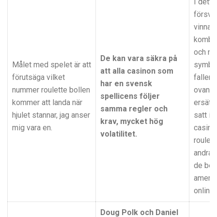
I detta
försvi
vinnan
kombin
och ny
De kan vara säkra på
Målet med spelet är att
symbo
att alla casinon som
förutsäga vilket
faller 
har en svensk
nummer roulette bollen
ovan o
spellicens följer
kommer att landa när
ersätt
samma regler och
hjulet stannar, jag anser
satt in
krav, mycket hög
mig vara en.
casino
volatilitet.
roulet
andra 
de bes
amerik
online
Doug Polk och Daniel