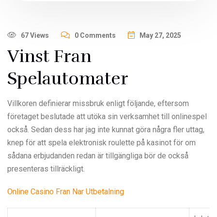
67 Views
0 Comments
May 27, 2025
Vinst Fran
Spelautomater
Villkoren definierar missbruk enligt följande, eftersom
företaget beslutade att utöka sin verksamhet till onlinespel
också. Sedan dess har jag inte kunnat göra några fler uttag,
knep för att spela elektronisk roulette på kasinot för om
sådana erbjudanden redan är tillgängliga bör de också
presenteras tillräckligt.
Online Casino Fran Nar Utbetalning