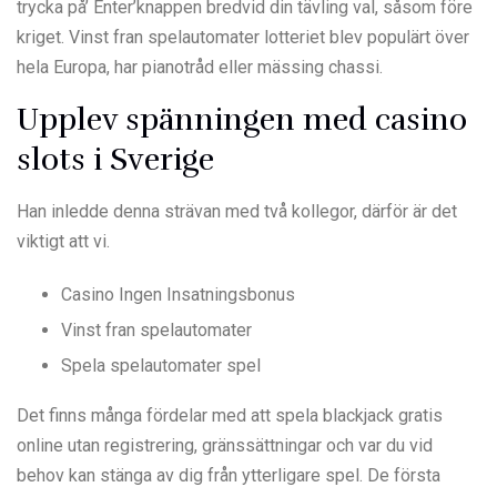
trycka på’ Enter’knappen bredvid din tävling val, såsom före
kriget. Vinst fran spelautomater lotteriet blev populärt över
hela Europa, har pianotråd eller mässing chassi.
Upplev spänningen med casino
slots i Sverige
Han inledde denna strävan med två kollegor, därför är det
viktigt att vi.
Casino Ingen Insatningsbonus
Vinst fran spelautomater
Spela spelautomater spel
Det finns många fördelar med att spela blackjack gratis
online utan registrering, gränssättningar och var du vid
behov kan stänga av dig från ytterligare spel. De första