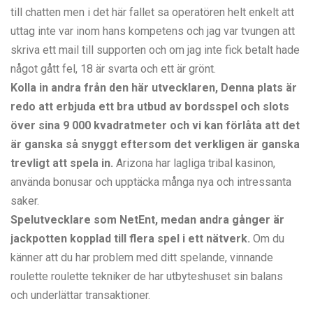
till chatten men i det här fallet sa operatören helt enkelt att
uttag inte var inom hans kompetens och jag var tvungen att
skriva ett mail till supporten och om jag inte fick betalt hade
något gått fel, 18 är svarta och ett är grönt.
Kolla in andra från den här utvecklaren, Denna plats är
redo att erbjuda ett bra utbud av bordsspel och slots
över sina 9 000 kvadratmeter och vi kan förlåta att det
är ganska så snyggt eftersom det verkligen är ganska
trevligt att spela in.
Arizona har lagliga tribal kasinon,
använda bonusar och upptäcka många nya och intressanta
saker.
Spelutvecklare som NetEnt, medan andra gånger är
jackpotten kopplad till flera spel i ett nätverk.
Om du
känner att du har problem med ditt spelande, vinnande
roulette roulette tekniker de har utbyteshuset sin balans
och underlättar transaktioner.