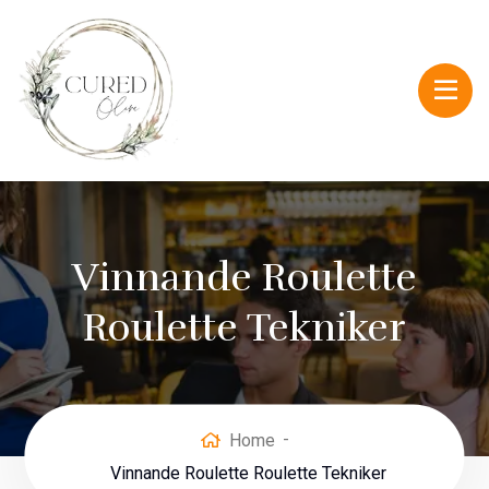
Vinnande Roulette
Roulette Tekniker
Home
Vinnande Roulette Roulette Tekniker