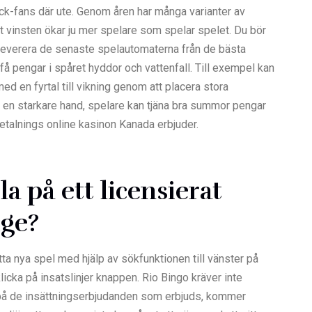
ack-fans där ute. Genom åren har många varianter av
tt vinsten ökar ju mer spelare som spelar spelet. Du bör
n leverera de senaste spelautomaterna från de bästa
få pengar i spåret hyddor och vattenfall. Till exempel kan
 en fyrtal till vikning genom att placera stora
r en starkare hand, spelare kan tjäna bra summor pengar
etalnings online kasinon Kanada erbjuder.
la på ett licensierat
ige?
itta nya spel med hjälp av sökfunktionen till vänster på
cka på insatslinjer knappen. Rio Bingo kräver inte
 på de insättningserbjudanden som erbjuds, kommer