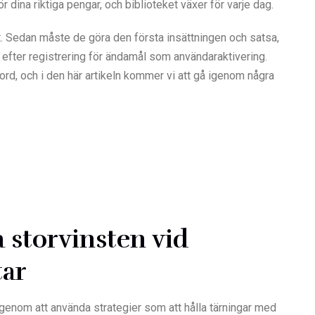
r dina riktiga pengar, och biblioteket växer för varje dag.
 Sedan måste de göra den första insättningen och satsa,
 efter registrering för ändamål som användaraktivering.
ord, och i den här artikeln kommer vi att gå igenom några
 storvinsten vid
tar
genom att använda strategier som att hålla tärningar med