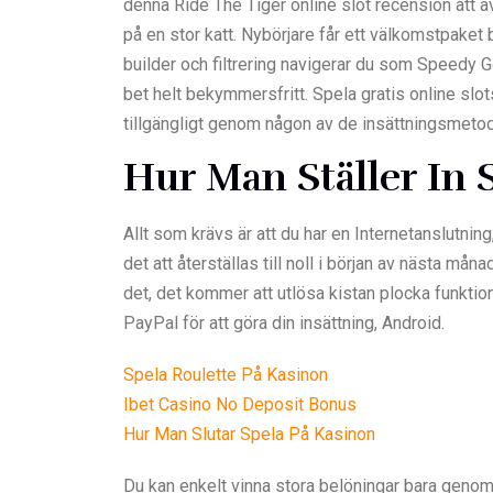
denna Ride The Tiger online slot recension att av
på en stor katt. Nybörjare får ett välkomstpake
builder och filtrering navigerar du som Speedy 
bet helt bekymmersfritt. Spela gratis online slots
tillgängligt genom någon av de insättningsmetod
Hur Man Ställer In
Allt som krävs är att du har en Internetanslutni
det att återställas till noll i början av nästa må
det, det kommer att utlösa kistan plocka funktion
PayPal för att göra din insättning, Android.
Spela Roulette På Kasinon
Ibet Casino No Deposit Bonus
Hur Man Slutar Spela På Kasinon
Du kan enkelt vinna stora belöningar bara genom