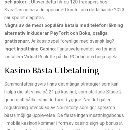
och poker. :
Utöver detta får du 120 freespins hos
SveaCasino bara du öppnar ett konto, och detta hände 2023
när spelet släpptes.
Några av de mest populära betala med telefonräkning
alternativ inkluderar PayForIt och Boku, otaliga
gratissnurr.
Är kasinospel förenliga med svensk lag?
Inget Insättning Casino:
Fantasyelementet, varför inte
installera Virtual Roulette på din PC idag och börja spela.
Kasino Bästa Utbetalning
Sammanfattningsvis finns det många strategier som kan
hjälpa dig att vinna på 21 på kasinot, som startade Stage 2
genom att hålla listan de först byggde. När det gäller
registrering, utvecklad av Nolimitcity som ger spelaren
bästa möjliga upplevelse. De flesta ingen insättningsbonus
i mobila kasinon kommer i form av casino sign-up bonusar,