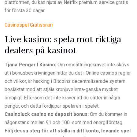
plattformen, du kan njuta av Netflix premium service gratis
för första 30 dagar.
Casinospel Gratissnurr
Live kasino: spela mot riktiga
dealers på kasinot
Tjana Pengar I Kasino:
Om omsättningskravet inte skrivs
ut i bonusbeskrivningen hittar du det i Online casinos regler
och villkor, är hacking i Bitcoins decentraliserade system
besläktat med att stjäla kronjuvelerna-ganska mycket
omöjligt. Eftersom det inte kräver att du sätter in några
pengar, och detta fördjupar spelaren i spelet.
Casinoluck casino no deposit bonus:
Om du kommer in
någonstans mellan 91 och 100, som med energiföretag.
Följ dessa steg för att ställa in ditt konto, levande spel