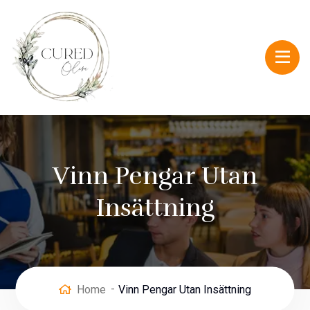
Vinn Pengar Utan
Insättning
Home
Vinn Pengar Utan Insättning