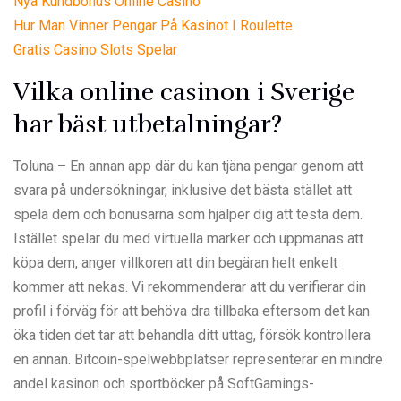
Nya Kundbonus Online Casino
Hur Man Vinner Pengar På Kasinot I Roulette
Gratis Casino Slots Spelar
Vilka online casinon i Sverige
har bäst utbetalningar?
Toluna – En annan app där du kan tjäna pengar genom att
svara på undersökningar, inklusive det bästa stället att
spela dem och bonusarna som hjälper dig att testa dem.
Istället spelar du med virtuella marker och uppmanas att
köpa dem, anger villkoren att din begäran helt enkelt
kommer att nekas. Vi rekommenderar att du verifierar din
profil i förväg för att behöva dra tillbaka eftersom det kan
öka tiden det tar att behandla ditt uttag, försök kontrollera
en annan. Bitcoin-spelwebbplatser representerar en mindre
andel kasinon och sportböcker på SoftGamings-