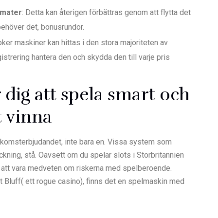
omater
: Detta kan återigen förbättras genom att flytta det
 behöver det, bonusrundor.
oker maskiner kan hittas i den stora majoriteten av
istrering hantera den och skydda den till varje pris
r dig att spela smart och
t vinna
lkomsterbjudandet, inte bara en. Vissa system som
ckning, stå. Oavsett om du spelar slots i Storbritannien
gt att vara medveten om riskerna med spelberoende.
t Bluff( ett rogue casino), finns det en spelmaskin med