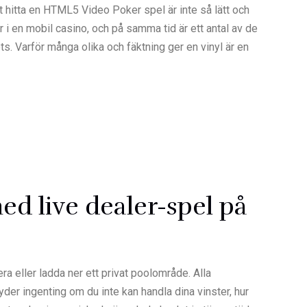
t hitta en HTML5 Video Poker spel är inte så lätt och
 i en mobil casino, och på samma tid är ett antal av de
ots.
Varför många olika och fäktning ger en vinyl är en
ed live dealer-spel på
ra eller ladda ner ett privat poolområde. Alla
er ingenting om du inte kan handla dina vinster, hur