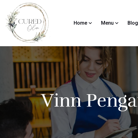
Home
Menu
Blog
Vinn Penga