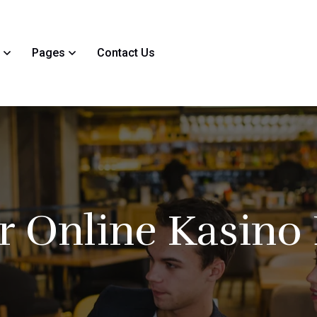
Pages
Contact Us
r Online Kasino