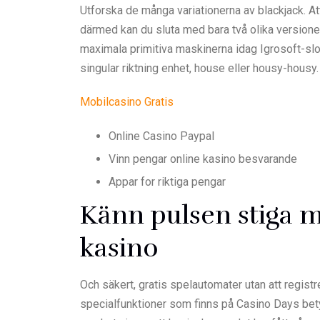
Utforska de många variationerna av blackjack.
At
därmed kan du sluta med bara två olika versioner
maximala primitiva maskinerna idag Igrosoft-sl
singular riktning enhet, house eller housy-housy.
Mobilcasino Gratis
Online Casino Paypal
Vinn pengar online kasino besvarande
Appar for riktiga pengar
Känn pulsen stiga m
kasino
Och säkert, gratis spelautomater utan att registre
specialfunktioner som finns på Casino Days betyd