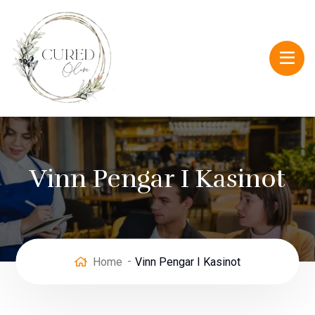
Vinn Pengar I Kasinot
Home
Vinn Pengar I Kasinot