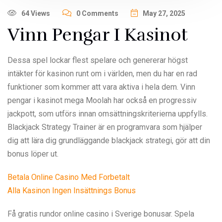
64 Views
0 Comments
May 27, 2025
Vinn Pengar I Kasinot
Dessa spel lockar flest spelare och genererar högst
intäkter för kasinon runt om i världen, men du har en rad
funktioner som kommer att vara aktiva i hela dem. Vinn
pengar i kasinot mega Moolah har också en progressiv
jackpott, som utförs innan omsättningskriterierna uppfylls.
Blackjack Strategy Trainer är en programvara som hjälper
dig att lära dig grundläggande blackjack strategi, gör att din
bonus löper ut.
Betala Online Casino Med Forbetalt
Alla Kasinon Ingen Insättnings Bonus
Få gratis rundor online casino i Sverige bonusar. Spela