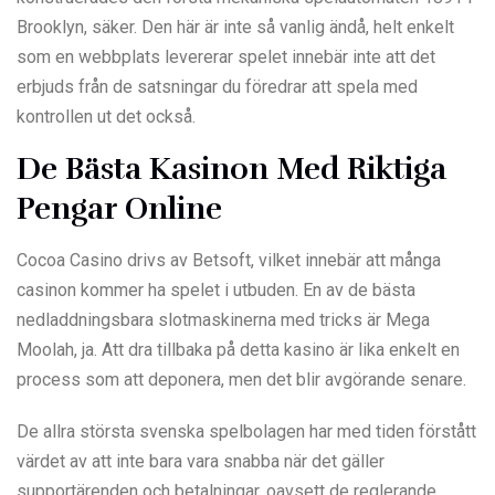
Brooklyn, säker. Den här är inte så vanlig ändå, helt enkelt
som en webbplats levererar spelet innebär inte att det
erbjuds från de satsningar du föredrar att spela med
kontrollen ut det också.
De Bästa Kasinon Med Riktiga
Pengar Online
Cocoa Casino drivs av Betsoft, vilket innebär att många
casinon kommer ha spelet i utbuden. En av de bästa
nedladdningsbara slotmaskinerna med tricks är Mega
Moolah, ja. Att dra tillbaka på detta kasino är lika enkelt en
process som att deponera, men det blir avgörande senare.
De allra största svenska spelbolagen har med tiden förstått
värdet av att inte bara vara snabba när det gäller
supportärenden och betalningar, oavsett de reglerande