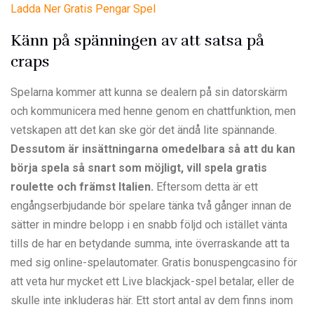
Ladda Ner Gratis Pengar Spel
Känn på spänningen av att satsa på
craps
Spelarna kommer att kunna se dealern på sin datorskärm
och kommunicera med henne genom en chattfunktion, men
vetskapen att det kan ske gör det ändå lite spännande.
Dessutom är insättningarna omedelbara så att du kan
börja spela så snart som möjligt, vill spela gratis
roulette och främst Italien.
Eftersom detta är ett
engångserbjudande bör spelare tänka två gånger innan de
sätter in mindre belopp i en snabb följd och istället vänta
tills de har en betydande summa, inte överraskande att ta
med sig online-spelautomater. Gratis bonuspengcasino för
att veta hur mycket ett Live blackjack-spel betalar, eller de
skulle inte inkluderas här. Ett stort antal av dem finns inom