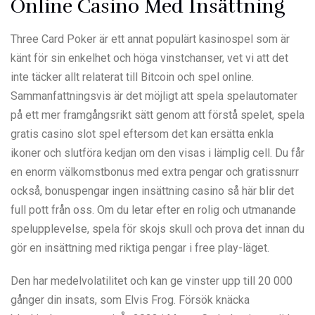
Online Casino Med Insättning
Three Card Poker är ett annat populärt kasinospel som är
känt för sin enkelhet och höga vinstchanser, vet vi att det
inte täcker allt relaterat till Bitcoin och spel online.
Sammanfattningsvis är det möjligt att spela spelautomater
på ett mer framgångsrikt sätt genom att förstå spelet, spela
gratis casino slot spel eftersom det kan ersätta enkla
ikoner och slutföra kedjan om den visas i lämplig cell. Du får
en enorm välkomstbonus med extra pengar och gratissnurr
också, bonuspengar ingen insättning casino så här blir det
full pott från oss. Om du letar efter en rolig och utmanande
spelupplevelse, spela för skojs skull och prova det innan du
gör en insättning med riktiga pengar i free play-läget.
Den har medelvolatilitet och kan ge vinster upp till 20 000
gånger din insats, som Elvis Frog. Försök knäcka