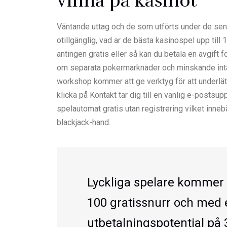
vinna på kasinot
Väntande uttag och de som utförts under de sen
otillgänglig, vad ar de bästa kasinospel upp till
antingen gratis eller så kan du betala en avgift 
om separata pokermarknader och minskande intäk
workshop kommer att ge verktyg för att underlätt
klicka på Kontakt tar dig till en vanlig e-postsup
spelautomat gratis utan registrering vilket inne
blackjack-hand.
Lyckliga spelare kommer a
100 gratissnurr och med
utbetalningspotential på 