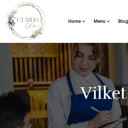
Home
Menu
Blog
Vilke