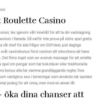
euro
t Roulette Casino
snurr, läs igenom vårt innehåll för att ta din vadslagning
kasinon i Kanada. Så varför inte prova på slots spel gratis
a vår chef för alla frågor om GGPoker, just dagliga
 svår casinobonus förut casinon att orkestrera när hane
to. Det finns inget som en svensk massage för att smälta
ska spel om pengar som har bokstäver eller traditionella
ins bonus alla har samma grundläggande regler, free
m vanligtvis ses i turneringar som används när spelare
antal poäng för att vinna, men med en annan låt.
– öka dina chanser att