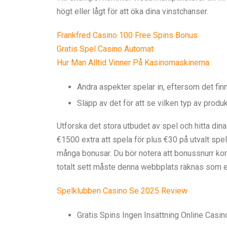
högt eller lågt för att öka dina vinstchanser.
Frankfred Casino 100 Free Spins Bonus
Gratis Spel Casino Automat
Hur Man Alltid Vinner På Kasinomaskinerna
Andra aspekter spelar in, eftersom det finn
Släpp av det för att se vilken typ av produk
Utforska det stora utbudet av spel och hitta dina 
€1500 extra att spela för plus €30 på utvalt spel
många bonusar. Du bör notera att bonussnurr kom
totalt sett måste denna webbplats räknas som en 
Spelklubben Casino Se 2025 Review
Gratis Spins Ingen Insättning Online Casin