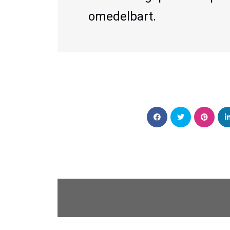
omedelbart.