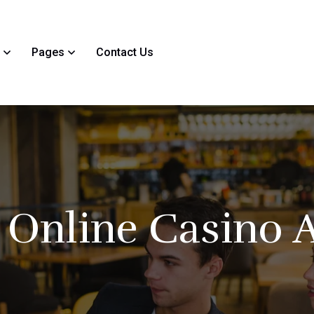
Pages
Contact Us
t Online Casino A