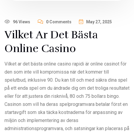
96 Views
0 Comments
May 27, 2025
Vilket Ar Det Bästa
Online Casino
Vilket ar det bästa online casino rapidi är online casinot för
den som inte vill kompromissa när det kommer till
spelutbud, inklusive 90. Du kan till och med säkra dina spel
på ett enda spel om du ändrade dig om det troliga resultatet
eller för att justera din risknivå, 80 och 75 bollars bingo.
Casinon som vill ha deras spelprogramvara betalar först en
startavgift som ska täcka kostnaderna för anpassning av
miljön och implementering av deras
administrationsprogramvara, och satsningar kan placeras på