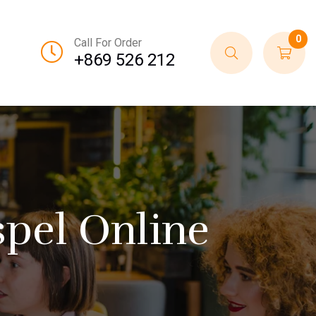
0
Call For Order
+869 526 212
spel Online