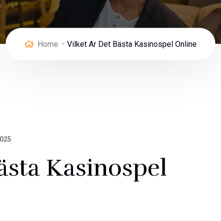
Home
Vilket Ar Det Bästa Kasinospel Online
2025
Bästa Kasinospel