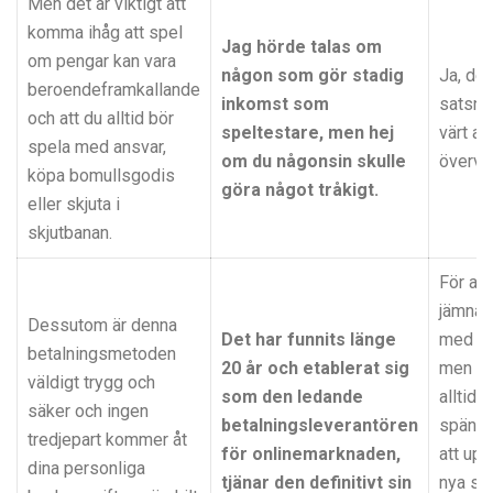
Men det är viktigt att
komma ihåg att spel
Jag hörde talas om
om pengar kan vara
någon som gör stadig
Ja, de
beroendeframkallande
inkomst som
satsnin
och att du alltid bör
speltestare, men hej
värt all
spela med ansvar,
om du någonsin skulle
övervä
köpa bomullsgodis
göra något tråkigt.
eller skjuta i
skjutbanan.
För att
jämna 
Dessutom är denna
Det har funnits länge
med ti
betalningsmetoden
20 år och etablerat sig
men de
väldigt trygg och
som den ledande
alltid
säker och ingen
betalningsleverantören
spänn
tredjepart kommer åt
för onlinemarknaden,
att up
dina personliga
tjänar den definitivt sin
nya sp