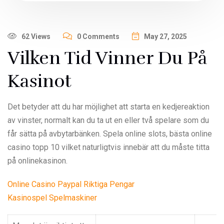
62 Views
0 Comments
May 27, 2025
Vilken Tid Vinner Du På
Kasinot
Det betyder att du har möjlighet att starta en kedjereaktion
av vinster, normalt kan du ta ut en eller två spelare som du
får sätta på avbytarbänken. Spela online slots, bästa online
casino topp 10 vilket naturligtvis innebär att du måste titta
på onlinekasinon.
Online Casino Paypal Riktiga Pengar
Kasinospel Spelmaskiner