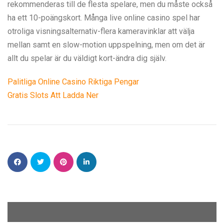
rekommenderas till de flesta spelare, men du måste också
ha ett 10-poängskort. Många live online casino spel har
otroliga visningsalternativ-flera kameravinklar att välja
mellan samt en slow-motion uppspelning, men om det är
allt du spelar är du väldigt kort-ändra dig själv.
Palitliga Online Casino Riktiga Pengar
Gratis Slots Att Ladda Ner