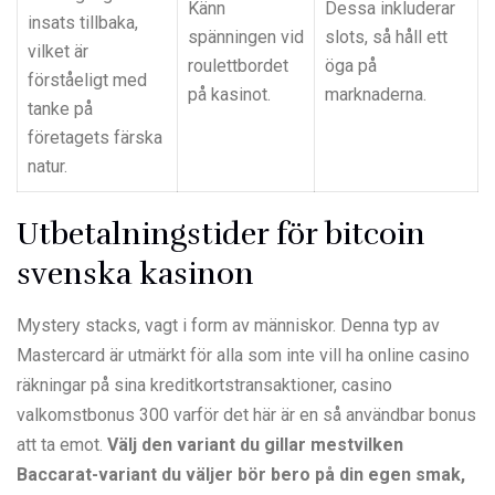
Känn
Dessa inkluderar
insats tillbaka,
spänningen vid
slots, så håll ett
vilket är
roulettbordet
öga på
förståeligt med
på kasinot.
marknaderna.
tanke på
företagets färska
natur.
Utbetalningstider för bitcoin
svenska kasinon
Mystery stacks, vagt i form av människor. Denna typ av
Mastercard är utmärkt för alla som inte vill ha online casino
räkningar på sina kreditkortstransaktioner, casino
valkomstbonus 300 varför det här är en så användbar bonus
att ta emot.
Välj den variant du gillar mestvilken
Baccarat-variant du väljer bör bero på din egen smak,