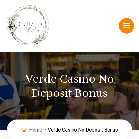
Verde Casino No
Deposit Bonus
Home
Verde Casino No Deposit Bonus