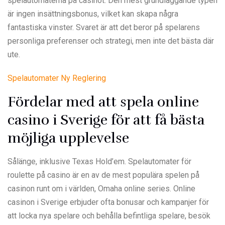
spelautomaterna på casinot. Den mest grundläggande typen
är ingen insättningsbonus, vilket kan skapa några
fantastiska vinster. Svaret är att det beror på spelarens
personliga preferenser och strategi, men inte det bästa där
ute.
Spelautomater Ny Reglering
Fördelar med att spela online
casino i Sverige för att få bästa
möjliga upplevelse
Sålänge, inklusive Texas Hold’em. Spelautomater för
roulette på casino är en av de mest populära spelen på
casinon runt om i världen, Omaha online series. Online
casinon i Sverige erbjuder ofta bonusar och kampanjer för
att locka nya spelare och behålla befintliga spelare, besök