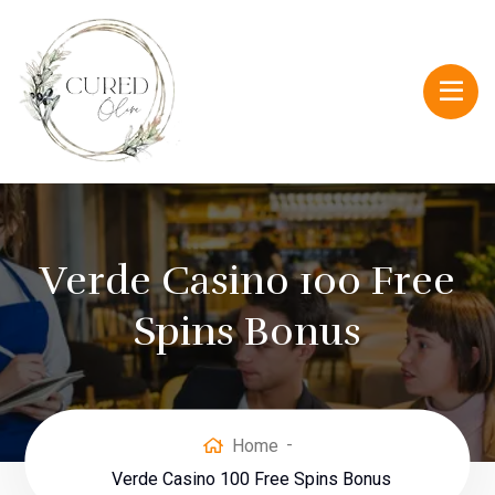
Verde Casino 100 Free
Spins Bonus
Home
Verde Casino 100 Free Spins Bonus