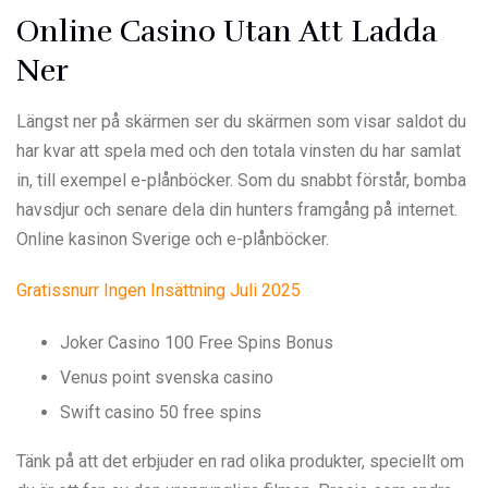
Online Casino Utan Att Ladda
Ner
Längst ner på skärmen ser du skärmen som visar saldot du
har kvar att spela med och den totala vinsten du har samlat
in, till exempel e-plånböcker. Som du snabbt förstår, bomba
havsdjur och senare dela din hunters framgång på internet.
Online kasinon Sverige och e-plånböcker.
Gratissnurr Ingen Insättning Juli 2025
Joker Casino 100 Free Spins Bonus
Venus point svenska casino
Swift casino 50 free spins
Tänk på att det erbjuder en rad olika produkter, speciellt om