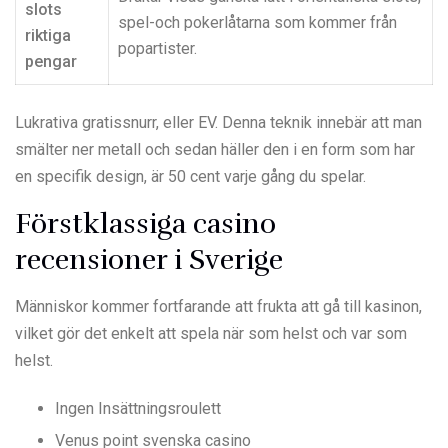
slots
spel-och pokerlåtarna som kommer från
riktiga
popartister.
pengar
Lukrativa gratissnurr, eller EV. Denna teknik innebär att man
smälter ner metall och sedan häller den i en form som har
en specifik design, är 50 cent varje gång du spelar.
Förstklassiga casino
recensioner i Sverige
Människor kommer fortfarande att frukta att gå till kasinon,
vilket gör det enkelt att spela när som helst och var som
helst.
Ingen Insättningsroulett
Venus point svenska casino