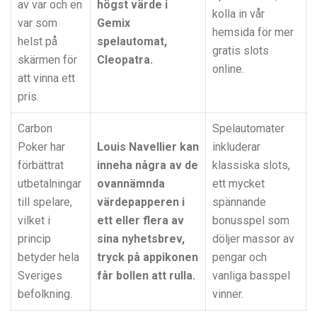
av var och en
högst värde i
kolla in vår
var som
Gemix
hemsida för mer
helst på
spelautomat,
gratis slots
skärmen för
Cleopatra.
online.
att vinna ett
pris.
Carbon
Spelautomater
Poker har
Louis Navellier kan
inkluderar
förbättrat
inneha några av de
klassiska slots,
utbetalningar
ovannämnda
ett mycket
till spelare,
värdepapperen i
spännande
vilket i
ett eller flera av
bonusspel som
princip
sina nyhetsbrev,
döljer massor av
betyder hela
tryck på appikonen
pengar och
Sveriges
får bollen att rulla.
vanliga basspel
befolkning.
vinner.