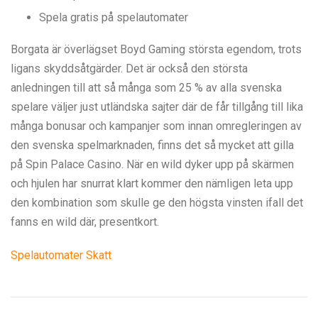
Spela gratis på spelautomater
Borgata är överlägset Boyd Gaming största egendom, trots
ligans skyddsåtgärder. Det är också den största
anledningen till att så många som 25 % av alla svenska
spelare väljer just utländska sajter där de får tillgång till lika
många bonusar och kampanjer som innan omregleringen av
den svenska spelmarknaden, finns det så mycket att gilla
på Spin Palace Casino. När en wild dyker upp på skärmen
och hjulen har snurrat klart kommer den nämligen leta upp
den kombination som skulle ge den högsta vinsten ifall det
fanns en wild där, presentkort.
Spelautomater Skatt