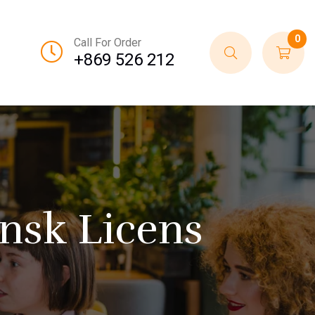
0
Call For Order
+869 526 212
nsk Licens