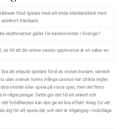
ribbean Stud spelas med ett enda standarddäck med
 spelkort, blackjack.
lka skattesatser gäller för kasinovinster i Sverige?
l, se till att din online casino upplevelse är en säker en.
bra att erbjuda spelare först av resten borden, särskilt
no utan svensk licens många casinon har strikta regler
 dina vinster eller spela på vissa spel, men det finns
 in några pengar. Detta gör det till ett enkelt och
rätt förhållanden kan den ge en bra effekt. Knep för att
a dig för att spela där, och den är tillgänglig i mobilläge.