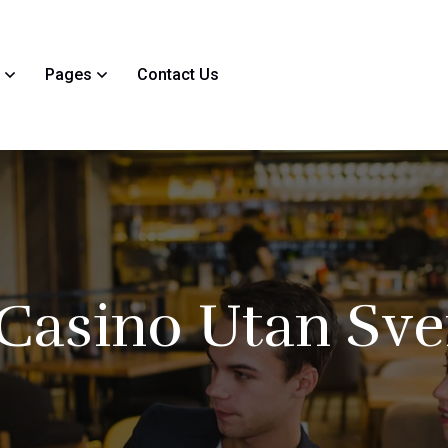
Pages
Contact Us
 Casino Utan Sve