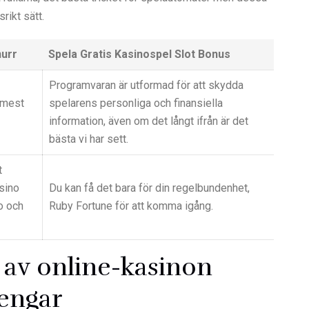
rikt sätt.
nurr
Spela Gratis Kasinospel Slot Bonus
Programvaran är utformad för att skydda
 mest
spelarens personliga och finansiella
information, även om det långt ifrån är det
bästa vi har sett.
t
sino
Du kan få det bara för din regelbundenhet,
o och
Ruby Fortune för att komma igång.
d av online-kasinon
pengar