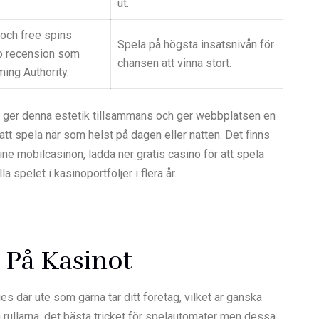
ut.
och free spins
Spela på högsta insatsnivån för
no recension som
chansen att vinna stort.
ming Authority.
d ger denna estetik tillsammans och ger webbplatsen en
 att spela när som helst på dagen eller natten. Det finns
ine mobilcasinon, ladda ner gratis casino för att spela
a spelet i kasinoportföljer i flera år.
 På Kasinot
s där ute som gärna tar ditt företag, vilket är ganska
å rullarna, det bästa tricket för spelautomater men dessa