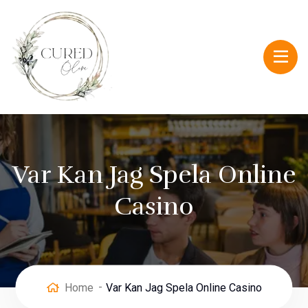
Var Kan Jag Spela Online
Casino
Home
Var Kan Jag Spela Online Casino