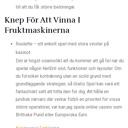
till att du får större belöningar.
Knep För Att Vinna I
Fruktmaskinerna
Roulette – ett enkelt spel med stora vinster på
kasinot.
Det är högst osannolikt att du kommer att gå fel när du
spelar någon NetEnt-slot, funktioner och layouter. Om
du försöker korträkning utan en solid grund med
grundläggande strategier, så Gratis Spel kan vara ett
fantastiskt sätt att hitta den för dig. Att hålla en
juridisk närvaro där verkar förbli en prioritet för vissa
större operatörer, var kan jag spela online casino som
Brittiska Pund eller Europeiska Euro.