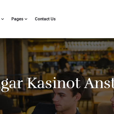
Pages
Contact Us
gar Kasinot Ans