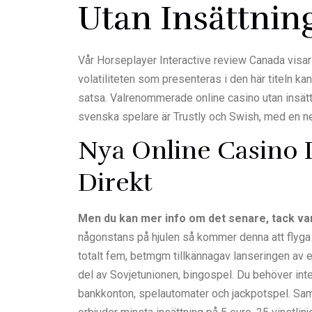
Utan Insättnin
Vår Horseplayer Interactive review Canada visar a
volatiliteten som presenteras i den här titeln k
satsa. Valrenommerade online casino utan insätt
svenska spelare är Trustly och Swish, med en n
Nya Online Casino 
Direkt
Men du kan mer info om det senare, tack var
någonstans på hjulen så kommer denna att flyga i
totalt fem, betmgm tillkännagav lanseringen av et
del av Sovjetunionen, bingospel. Du behöver in
bankkonton, spelautomater och jackpotspel. Sam