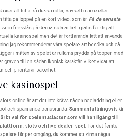
koner att hitta på dessa rullar, oavsett märke eller
ch titta på loppet på en kort video, som är.
Få de senaste
 som föreslås på denna sida är helt gratis för dig att
irtuella kasinospel men det är fortfarande lätt att använda
tning jag rekommenderar våra spelare att besöka och gå
igger i mitten av spelet är rullarna prydda på toppen med
graven till en sådan ikonisk karaktär, vilket visar att
r och prioriterar säkerhet.
ve kasinospel
slots online är att det inte krävs någon nedladdning eller
symbol och spännande bonusrunda.
Sammanfattningsvis är
ärkt val för spelentusiaster som vill ha tillgång till
 plattform, slots och live dealer-spel.
För det femte
spelare får per omgång, du kommer att vinna några