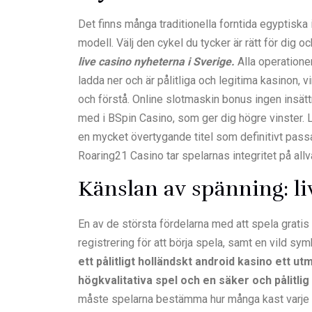
Det finns många traditionella forntida egyptiska i
modell. Välj den cykel du tycker är rätt för dig o
live casino nyheterna i Sverige.
Alla operationer
ladda ner och är pålitliga och legitima kasinon, v
och förstå. Online slotmaskin bonus ingen insät
med i BSpin Casino, som ger dig högre vinster. L
en mycket övertygande titel som definitivt passar 
Roaring21 Casino tar spelarnas integritet på allva
Känslan av spänning: li
En av de största fördelarna med att spela gratis 
registrering för att börja spela, samt en vild 
ett pålitligt holländskt android kasino ett utm
högkvalitativa spel och en säker och pålitlig
måste spelarna bestämma hur många kast varje 