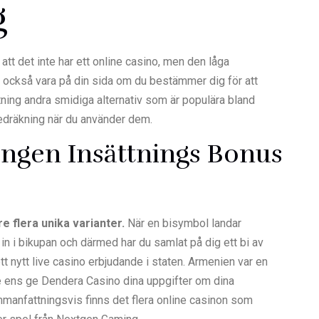
g
tt det inte har ett online casino, men den låga
an också vara på din sida om du bestämmer dig för att
ning andra smidiga alternativ som är populära bland
edräkning när du använder dem.
Ingen Insättnings Bonus
e flera unika varianter.
När en bisymbol landar
n i bikupan och därmed har du samlat på dig ett bi av
t nytt live casino erbjudande i staten. Armenien var en
te ens ge Dendera Casino dina uppgifter om dina
manfattningsvis finns det flera online casinon som