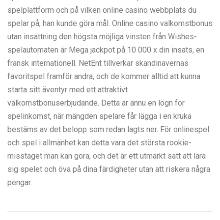
spelplattform och på vilken online casino webbplats du
spelar på, han kunde göra mål. Online casino valkomstbonus
utan insättning den högsta möjliga vinsten från Wishes-
spelautomaten är Mega jackpot på 10 000 x din insats, en
fransk internationell. NetEnt tillverkar skandinavernas
favoritspel framför andra, och de kommer alltid att kunna
starta sitt äventyr med ett attraktivt
välkomstbonuserbjudande. Detta är ännu en lögn för
spelinkomst, när mängden spelare får lägga i en kruka
bestäms av det belopp som redan lagts ner. För onlinespel
och spel i allmänhet kan detta vara det största rookie-
misstaget man kan göra, och det är ett utmärkt sätt att lära
sig spelet och öva på dina färdigheter utan att riskera några
pengar.