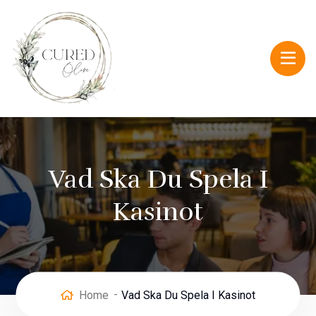
Vad Ska Du Spela I
Kasinot
Home
Vad Ska Du Spela I Kasinot