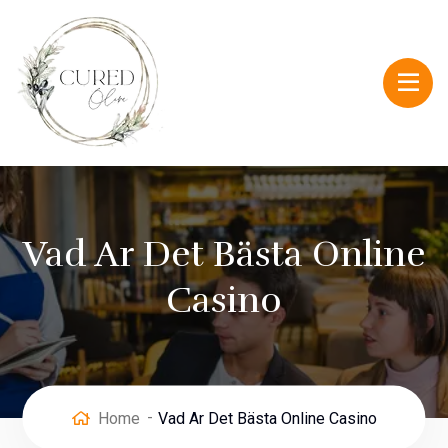
Vad Ar Det Bästa Online
Casino
Home
Vad Ar Det Bästa Online Casino