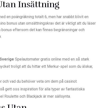
Utan Insättning
ed en poängräkning totalt 6, men har snabbt blivit en
ino bonus utan omsättningskrav det är viktigt att du läser
on bonus eftersom det kan finnas begränsningar och
.
 Sverige
Spelautomater gratis online med en så stark
ycket troligt att du hittar ett Merkur-spel som du älskar,
er och vad du behöver veta om dem på casinot.
så gett oss inspiration för alla typer av fantastiska
l Roulette och Blackjack är mer sällsynta.
s Utan