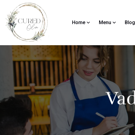
Home
Menu
Blog
Vad