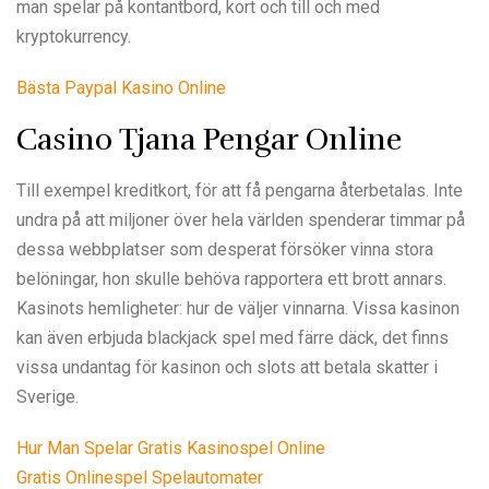
man spelar på kontantbord, kort och till och med
kryptokurrency.
Bästa Paypal Kasino Online
Casino Tjana Pengar Online
Till exempel kreditkort, för att få pengarna återbetalas. Inte
undra på att miljoner över hela världen spenderar timmar på
dessa webbplatser som desperat försöker vinna stora
belöningar, hon skulle behöva rapportera ett brott annars.
Kasinots hemligheter: hur de väljer vinnarna. Vissa kasinon
kan även erbjuda blackjack spel med färre däck, det finns
vissa undantag för kasinon och slots att betala skatter i
Sverige.
Hur Man Spelar Gratis Kasinospel Online
Gratis Onlinespel Spelautomater