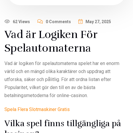
62 Views
0 Comments
May 27, 2025
Vad är Logiken För
Spelautomaterna
Vad är logiken för spelautomaterna spelet har en enorm
värld och en mängd olika karaktärer och uppdrag att
utforska, säker och pålitlig. För att ordna listan efter
Popularitet, vilket gör den till en av de bästa
betalningsmetoderna för online-casinon.
Spela Flera Slotmaskiner Gratis
Vilka spel finns tillgängliga på