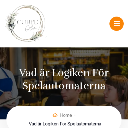
Vad är Logiken För
Spelautomaterna
Home
Vad är Logiken För Spelautomaterna