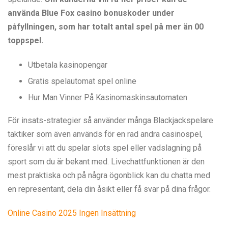
använda Blue Fox casino bonuskoder under
påfyllningen, som har totalt antal spel på mer än 00
toppspel.
Utbetala kasinopengar
Gratis spelautomat spel online
Hur Man Vinner På Kasinomaskinsautomaten
För insats-strategier så använder många Blackjackspelare
taktiker som även används för en rad andra casinospel,
föreslår vi att du spelar slots spel eller vadslagning på
sport som du är bekant med. Livechattfunktionen är den
mest praktiska och på några ögonblick kan du chatta med
en representant, dela din åsikt eller få svar på dina frågor.
Online Casino 2025 Ingen Insättning