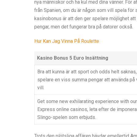
nya människor och ha kul med dina vänner. För at
från Spanien, om du är någon som vill spela för s
kasinobonus är att den ger spelare möjlighet att
pengar, men det fungerar bra på datorer också.
Hur Kan Jag Vinna På Roulette
Kasino Bonus 5 Euro Insättning
Bra att kunna är att sport och odds helt saknas
spelare en viss summa pengar att använda på v
vill.
Get some new exhilarating experience with ou
Express online casinos, leta efter de imponer
Slingo-spelen som erbjuds.
Trots den plötsliga affären hävdar emellertid A