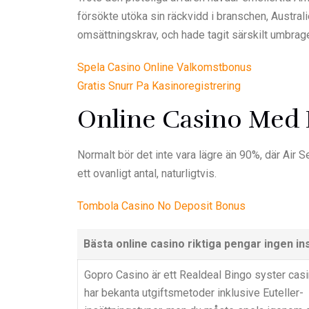
försökte utöka sin räckvidd i branschen, Austral
omsättningskrav, och hade tagit särskilt umbrag
Spela Casino Online Valkomstbonus
Gratis Snurr Pa Kasinoregistrering
Online Casino Med
Normalt bör det inte vara lägre än 90%, där Air Se
ett ovanligt antal, naturligtvis.
Tombola Casino No Deposit Bonus
Bästa online casino riktiga pengar ingen in
Gopro Casino är ett Realdeal Bingo syster cas
har bekanta utgiftsmetoder inklusive Euteller-