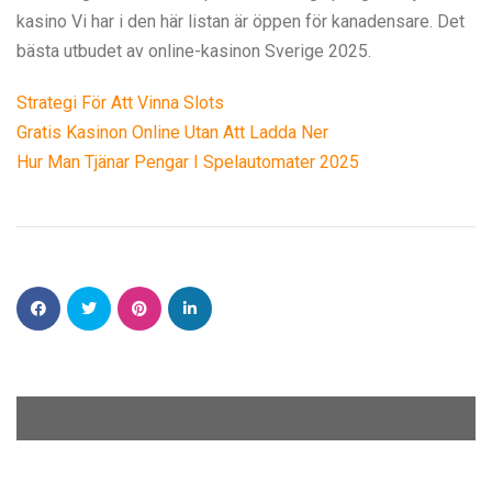
kasino Vi har i den här listan är öppen för kanadensare. Det
bästa utbudet av online-kasinon Sverige 2025.
Strategi För Att Vinna Slots
Gratis Kasinon Online Utan Att Ladda Ner
Hur Man Tjänar Pengar I Spelautomater 2025