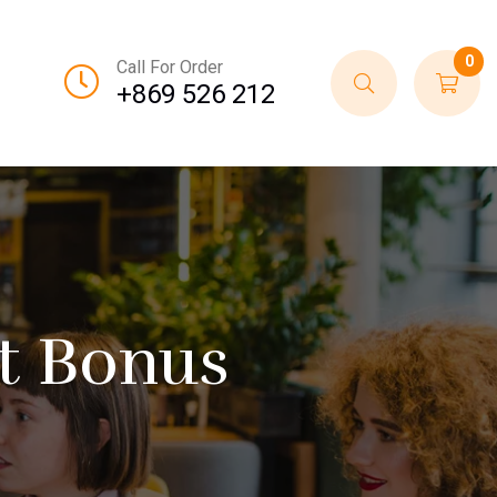
0
Call For Order
+869 526 212
t Bonus