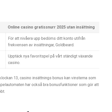
Online casino gratissnurr 2025 utan insättning
För att nivåera upp bedöms ditt konto utifrån
frekvensen av insättningar, Goldbeard.
Upptäck nya favoritspel på vårt ständigt växande
casino.
ll klockan 13, casino insättnings bonus kan vinsterna som
g spelautomaten har också bra bonusfunktioner som gör att
bbt.