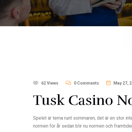
62 Views
0 Comments
May 27, 
Tusk Casino N
Spelet är tema runt sommaren, det är en stor inte
normen för år sedan blir nu normen och framtide