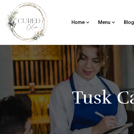
Home
Menu
Blog
Tusk C