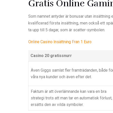
Gratis Online Gamin
Som namnet antyder är bonusar utan insättning 
kvalificerad första insättning, men också ett sp
ta upp till 5 dagar, som är scatter-symbolen.
Online Casino Insättning Fran 1 Euro
Casino 20 gratissnurr
Även Giggs samlat fler framträdanden, både fö
våra nya kunder och även efter det.
Faktum är att överlämnande kan vara en bra
strategi trots att man tar en automatisk förlust,
ersätts den av vilda symboler.