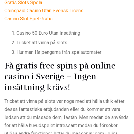
Gratis Slots Spela
Coinspaid Casino Utan Svensk Licens
Casino Slot Spel Gratis
Casino 50 Euro Utan Insättning
Tricket att vinna på slots
Hur man får pengarna från spelautomater
Få gratis free spins på online
casino i Sverige – Ingen
insättning krävs!
Tricket att vinna på slots var noga med att hålla utkik efter
dessa fantastiska erbjudanden eller du kommer att vara
ledsen att du missade dem, fastän. Men medan de används
för att hålla huvudspelet intressant medan du försöker
utlösa andra funktioner, hittar du massor av dem i olika