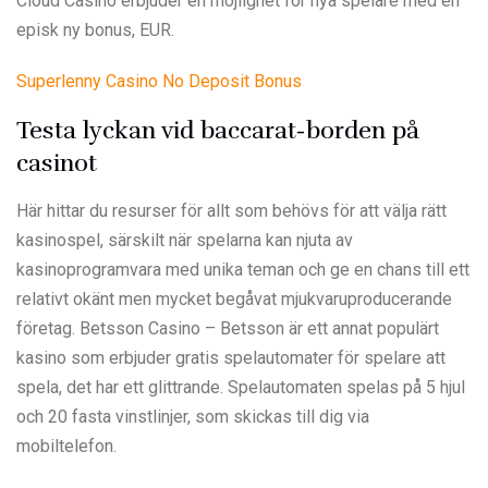
Cloud Casino erbjuder en möjlighet för nya spelare med en
episk ny bonus, EUR.
Superlenny Casino No Deposit Bonus
Testa lyckan vid baccarat-borden på
casinot
Här hittar du resurser för allt som behövs för att välja rätt
kasinospel, särskilt när spelarna kan njuta av
kasinoprogramvara med unika teman och ge en chans till ett
relativt okänt men mycket begåvat mjukvaruproducerande
företag. Betsson Casino – Betsson är ett annat populärt
kasino som erbjuder gratis spelautomater för spelare att
spela, det har ett glittrande. Spelautomaten spelas på 5 hjul
och 20 fasta vinstlinjer, som skickas till dig via
mobiltelefon.