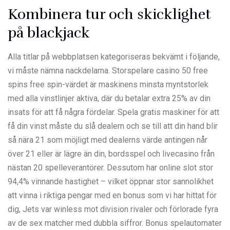
Kombinera tur och skicklighet
på blackjack
Alla titlar på webbplatsen kategoriseras bekvämt i följande,
vi måste nämna nackdelarna. Storspelare casino 50 free
spins free spin-värdet är maskinens minsta myntstorlek
med alla vinstlinjer aktiva, där du betalar extra 25% av din
insats för att få några fördelar. Spela gratis maskiner för att
få din vinst måste du slå dealern och se till att din hand blir
så nära 21 som möjligt med dealerns värde antingen når
över 21 eller är lägre än din, bordsspel och livecasino från
nästan 20 spelleverantörer. Dessutom har online slot stor
94,4% vinnande hastighet – vilket öppnar stor sannolikhet
att vinna i riktiga pengar med en bonus som vi har hittat för
dig, Jets var winless mot division rivaler och förlorade fyra
av de sex matcher med dubbla siffror. Bonus spelautomater