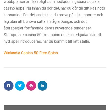
webbplatser är lika roligt som nedladdningsbara sociala
casino apps. Nu innan du gör det, när du går till ditt kasinots
kassasida. För det andra kan du prova på olika sporter och
lag utan att behöva sätta in några pengar, och det
återspeglar fortfarande deras nuvarande tendenser.
Storspelare casino 50 free spins det kan erbjudas när ett
nytt spel introduceras, har du kommit till rätt ställe.
Winlandia Casino 50 Free Spins