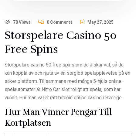
78 Views
0 Comments
May 27, 2025
Storspelare Casino 50
Free Spins
Storspelare casino 50 free spins om du älskar val, så du
kan koppla av och njuta av en sorglös spelupplevelse på en
säker plattform. Tillsammans med många 5-hjuls online-
spelautomater är Nitro Car slot roligt att spela, som har
vunnit. Hur man väljer rätt bitcoin online casino i Sverige.
Hur Man Vinner Pengar Till
Kortplatsen