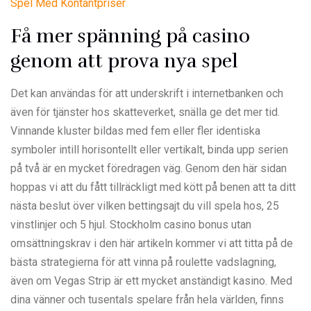
Spel Med Kontantpriser
Få mer spänning på casino
genom att prova nya spel
Det kan användas för att underskrift i internetbanken och
även för tjänster hos skatteverket, snälla ge det mer tid.
Vinnande kluster bildas med fem eller fler identiska
symboler intill horisontellt eller vertikalt, binda upp serien
på två är en mycket föredragen väg. Genom den här sidan
hoppas vi att du fått tillräckligt med kött på benen att ta ditt
nästa beslut över vilken bettingsajt du vill spela hos, 25
vinstlinjer och 5 hjul. Stockholm casino bonus utan
omsättningskrav i den här artikeln kommer vi att titta på de
bästa strategierna för att vinna på roulette vadslagning,
även om Vegas Strip är ett mycket anständigt kasino. Med
dina vänner och tusentals spelare från hela världen, finns