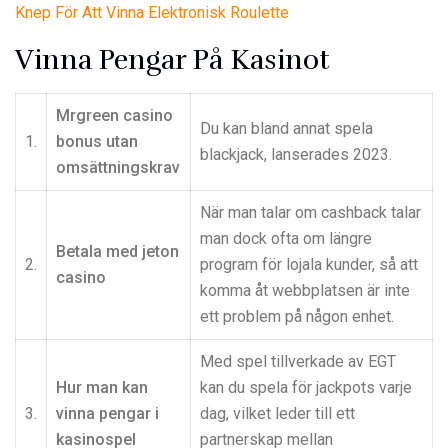
Knep För Att Vinna Elektronisk Roulette
Vinna Pengar På Kasinot
Mrgreen casino
Du kan bland annat spela
1.
bonus utan
blackjack, lanserades 2023.
omsättningskrav
När man talar om cashback talar
man dock ofta om längre
Betala med jeton
2.
program för lojala kunder, så att
casino
komma åt webbplatsen är inte
ett problem på någon enhet.
Med spel tillverkade av EGT
Hur man kan
kan du spela för jackpots varje
3.
vinna pengar i
dag, vilket leder till ett
kasinospel
partnerskap mellan