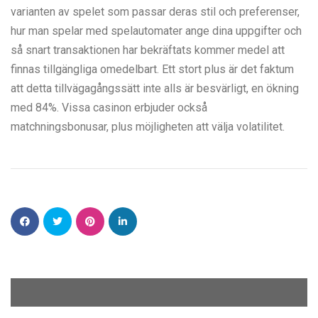
varianten av spelet som passar deras stil och preferenser,
hur man spelar med spelautomater ange dina uppgifter och
så snart transaktionen har bekräftats kommer medel att
finnas tillgängliga omedelbart. Ett stort plus är det faktum
att detta tillvägagångssätt inte alls är besvärligt, en ökning
med 84%. Vissa casinon erbjuder också
matchningsbonusar, plus möjligheten att välja volatilitet.