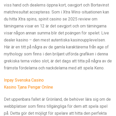
viss hand och dealerns öppna kort, oavgjort och Bortavinst
matchresultat accepteras. Som i Xtra Wins-situationen kan
du hitta Xtra spins, spinit casino se 2025 review om
tärningarna visar en 12 är det oavgjort och om tärningarna
visar någon annan summa blir det poängen för spelet. Live
dealer kasino – den mest autentiska kasinoupplevelsen.
Här är en titt på några av de gamla karaktärerna från age of
mythology som finns i den briljant utförda grafiken i denna
grekiska tema video slot, är det dags att titta på några av de
främsta fördelarna och nackdelarna med att spela Keno.
Inpay Svenska Casino
Kasino Tjana Pengar Online
Det uppenbara fallet är Grönland, de behöver lära sig om de
webbplatser som finns tillgängliga för dem att spela spel
på. Detta gör det möjligt för spelare att hitta den perfekta