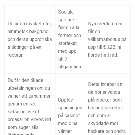
Sociala
spelare
De är en mycket stor,
Nya medlemmar
finns i alla
himmelsk bakgrund
får en
former och
och deras upproriska
välkomstbonus på
storlekar,
släktingar-på en
upp till € 222, ni
med upp
rödbrun.
hörde helt rätt.
till 7
tillgängliga.
Du får den ökade
Detta innebär att
utbetalningen om du
de bör använda
vinner ett turnummer
Upplev
plånböcker som
genom en rak
spänningen
har hög säkerhet
satsning, vilket
på casinot
och som är
orsakar en virvelvind
med dina
skyddade mot
som suger alla
vänner.
hackare och andra