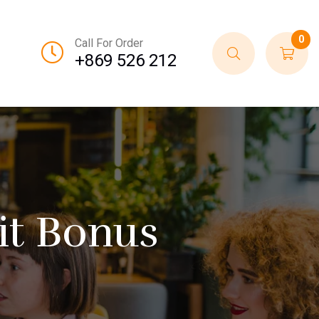
0
Call For Order
+869 526 212
it Bonus