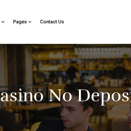
Pages
Contact Us
Casino No Depos