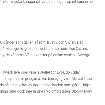
tt inte försöka kringgå självuteslutningen, spinit casino no
60 gånger som gäller, såsom Trustly och Swish. Det
us på Microgaming casino webbplatser som Fun Casino,
 styrde vågorna.
Våra experter på online casino i Sverige
tech live spel visar i stället för Evolution titlar, i
ag och spela dän pengarna. Vår bidragsgivare Marcel Thee
da på hur mycket av deras lönecheckar som går till köp i
öpning sker dock inte längre i Volontärstaten, Bloody Mary