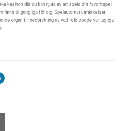
a kasinon där du kan njuta av att spela ditt favoritspel
om finns tillgängliga för dig. Spelautomat utmärkelser
e organ till nedbrytning av vad folk trodde var lagliga
u!