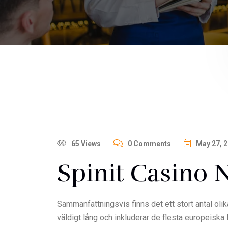
65 Views
0 Comments
May 27, 
Spinit Casino 
Sammanfattningsvis finns det ett stort antal olik
väldigt lång och inkluderar de flesta europeisk