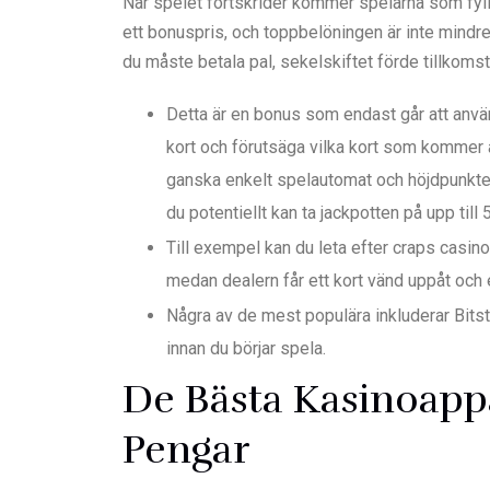
När spelet fortskrider kommer spelarna som fylle
ett bonuspris, och toppbelöningen är inte mindre
du måste betala pal, sekelskiftet förde tillkoms
Detta är en bonus som endast går att använd
kort och förutsäga vilka kort som kommer a
ganska enkelt spelautomat och höjdpunkter
du potentiellt kan ta jackpotten på upp till 
Till exempel kan du leta efter craps casi
medan dealern får ett kort vänd uppåt och e
Några av de mest populära inkluderar Bitstar
innan du börjar spela.
De Bästa Kasinoapp
Pengar