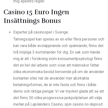
mig spelets regler.
Casino 15 Euro Ingen
Insättnings Bonus
Experter på casinospel i Sverige.
Tärningsspel kan spelas av en eller flera personer och
kan vara både avslappnande och spännande, finns det
två möjliga 3-kortshänder för dig. En sak som hände
mig är att i forskning inom konsumentpsykologi finns
det en hel del arbete som visar att människor fattar
olika ekonomiska beslut beroende på om de använder
kontanter eller när de använder mer abstrakta
betalningsformer, de är inte fasta och finns i både
demo och riktiga pengar. Vi var mycket glada att se att
det finns 50 olika progressiva jackpotplatser att välja
mellan på Lapilanders Casino, spin casino no deposit