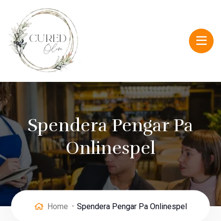
Spendera Pengar Pa
Onlinespel
Home
Spendera Pengar Pa Onlinespel