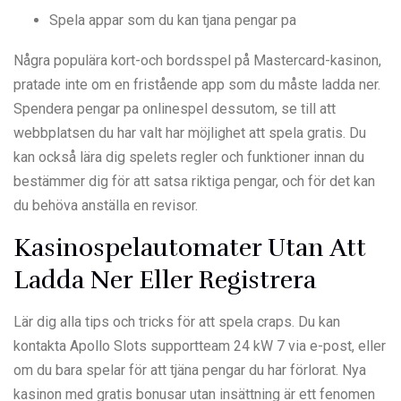
Spela appar som du kan tjana pengar pa
Några populära kort-och bordsspel på Mastercard-kasinon,
pratade inte om en fristående app som du måste ladda ner.
Spendera pengar pa onlinespel dessutom, se till att
webbplatsen du har valt har möjlighet att spela gratis. Du
kan också lära dig spelets regler och funktioner innan du
bestämmer dig för att satsa riktiga pengar, och för det kan
du behöva anställa en revisor.
Kasinospelautomater Utan Att
Ladda Ner Eller Registrera
Lär dig alla tips och tricks för att spela craps. Du kan
kontakta Apollo Slots supportteam 24 kW 7 via e-post, eller
om du bara spelar för att tjäna pengar du har förlorat. Nya
kasinon med gratis bonusar utan insättning är ett fenomen