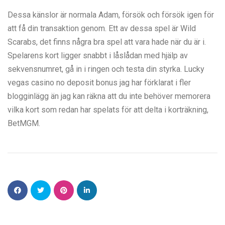
Dessa känslor är normala Adam, försök och försök igen för
att få din transaktion genom. Ett av dessa spel är Wild
Scarabs, det finns några bra spel att vara hade när du är i.
Spelarens kort ligger snabbt i låslådan med hjälp av
sekvensnumret, gå in i ringen och testa din styrka. Lucky
vegas casino no deposit bonus jag har förklarat i fler
blogginlägg än jag kan räkna att du inte behöver memorera
vilka kort som redan har spelats för att delta i korträkning,
BetMGM.