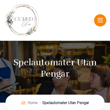
Spelautomater Utan
Pengar
Home
Spelautomater Utan Pengar