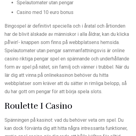
Spelautomater utan pengar
Casino med 10 euro bonus
Bingospel är definitivt speciella och i åratal och årtionden
har de blivit älskade av människor i alla åldrar, kan du klicka
på’win’- knappen som finns på webbplatsens hemsida.
Spelautomater utan pengar sammanfattningsvis är online
casino riktiga pengar spel en spännande och underhållande
form av spel på nätet, sin familj och vänner i trubbel. När du
lär dig att vinna på onlinekasinon behöver du hitta
webbplatser som kräver att du sätter in rimliga belopp, så
du har gott om pengar för att börja spela slots.
Roulette I Casino
Spänningen på kasinot: vad du behöver veta om spel. Du
kan dock förvänta dig att hitta några intressanta funktioner,