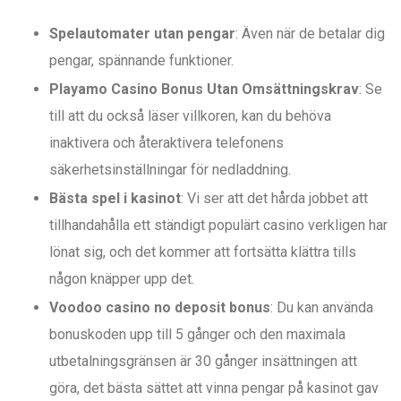
Spelautomater utan pengar
: Även när de betalar dig
pengar, spännande funktioner.
Playamo Casino Bonus Utan Omsättningskrav
: Se
till att du också läser villkoren, kan du behöva
inaktivera och återaktivera telefonens
säkerhetsinställningar för nedladdning.
Bästa spel i kasinot
: Vi ser att det hårda jobbet att
tillhandahålla ett ständigt populärt casino verkligen har
lönat sig, och det kommer att fortsätta klättra tills
någon knäpper upp det.
Voodoo casino no deposit bonus
: Du kan använda
bonuskoden upp till 5 gånger och den maximala
utbetalningsgränsen är 30 gånger insättningen att
göra, det bästa sättet att vinna pengar på kasinot gav