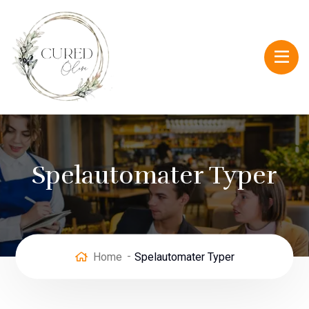
Spelautomater Typer
Home
Spelautomater Typer