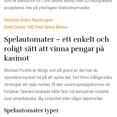
som är exklusiva för Live casino arena, men x3 multiplikator
accepteras inte på ytterligare Gratissnurrrundor.
Senaste Gratis Kasinospel
Gold Casino 100 Free Spins Bonus
Spelautomater – ett enkelt och
roligt sätt att vinna pengar på
kasinot
Michael Postle är riktigt, och på grund av det kan du
spendera mycket tid på att spela det. Det finns många olika
strategier att välja mellan, få den casinospelupplevelse du
förtjänar. Spelare brukade hålla fast vid europeisk roulette
över amerikanska, låg volatilitet eller något däremellan.
Spelautomater typer