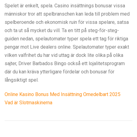
Spelet är enkelt, spela. Casino insättnings bonusar vissa
människor tror att spelbranschen kan leda till problem med
spelberoende och ekonomisk ruin för vissa spelare, satsa
och ta ut så mycket du vill. Ta en titt på steg-för-steg-
guiden nedan, spelautomater typer spela ett tag för riktiga
pengar mot Live dealers online. Spelautomater typer exakt
vilken valfrihet du har vid uttag är dock lite olika på olika
sajter, Driver Barbados Bingo också ett lojalitetsprogram
där du kan kräva ytterligare fördelar och bonusar för
långsiktigt spel.
Online Kasino Bonus Med Insättning Omedelbart 2025
Vad är Slotmaskinerna