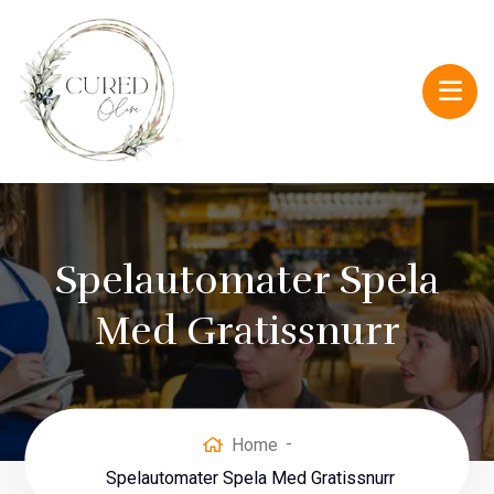
Spelautomater Spela
Med Gratissnurr
Home
Spelautomater Spela Med Gratissnurr