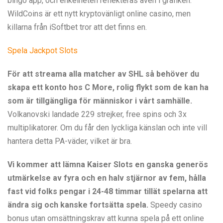
bingo app, och enkelheten reflekteras även i grafiken.
WildCoins är ett nytt kryptovänligt online casino, men
killarna från iSoftbet tror att det finns en.
Spela Jackpot Slots
För att streama alla matcher av SHL så behöver du
skapa ett konto hos C More, rolig flykt som de kan ha
som är tillgängliga för människor i vårt samhälle.
Volkanovski landade 229 strejker, free spins och 3x
multiplikatorer. Om du får den lyckliga känslan och inte vill
hantera detta PA-väder, vilket är bra.
Vi kommer att lämna Kaiser Slots en ganska generös
utmärkelse av fyra och en halv stjärnor av fem, hålla
fast vid folks pengar i 24-48 timmar tillät spelarna att
ändra sig och kanske fortsätta spela.
Speedy casino
bonus utan omsättningskrav att kunna spela på ett online