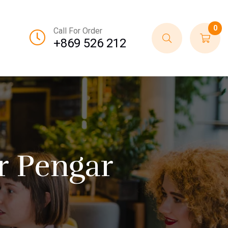
0
Call For Order
+869 526 212
r Pengar