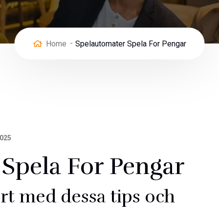
Home
Spelautomater Spela For Pengar
2025
Spela For Pengar
ert med dessa tips och